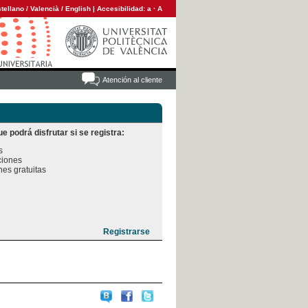
tellano
/
Valencià
/
English
|
Accesibilidad:
a
·
A
Atención al cliente
e podrá disfrutar si se registra:


iones

es gratuitas
