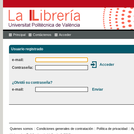
Principal
Contáctenos
Acceder
Usuario registrado
e-mail:
Contraseña:
¿Olvidó su contraseña?
e-mail:
Quienes somos
::
Condiciones generales de contratación
::
Política de privacidad
::
A