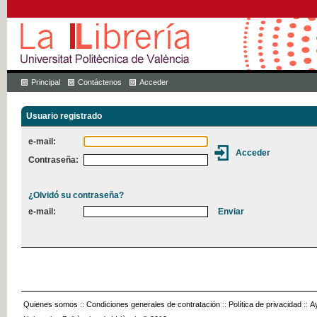
Principal
Contáctenos
Acceder
Usuario registrado
e-mail:
Contraseña:
¿Olvidó su contraseña?
e-mail:
Quienes somos
::
Condiciones generales de contratación
::
Política de privacidad
::
A