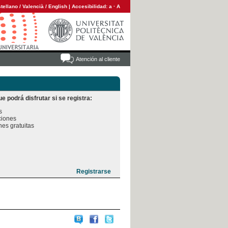
tellano
/
Valencià
/
English
|
Accesibilidad:
a
·
A
Atención al cliente
e podrá disfrutar si se registra:


iones

es gratuitas
