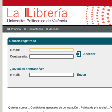
Principal
Contáctenos
Acceder
Usuario registrado
e-mail:
Contraseña:
¿Olvidó su contraseña?
e-mail:
Quienes somos
::
Condiciones generales de contratación
::
Política de privacidad
::
A