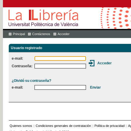
Principal
Contáctenos
Acceder
Usuario registrado
e-mail:
Contraseña:
¿Olvidó su contraseña?
e-mail:
Quienes somos
::
Condiciones generales de contratación
::
Política de privacidad
::
A