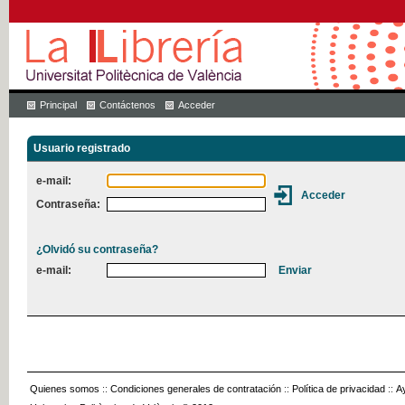
Principal
Contáctenos
Acceder
Usuario registrado
e-mail:
Contraseña:
¿Olvidó su contraseña?
e-mail:
Quienes somos
::
Condiciones generales de contratación
::
Política de privacidad
::
A