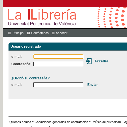
Principal
Contáctenos
Acceder
Usuario registrado
e-mail:
Contraseña:
¿Olvidó su contraseña?
e-mail:
Quienes somos
::
Condiciones generales de contratación
::
Política de privacidad
::
A