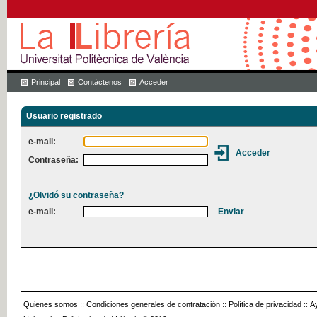
Principal
Contáctenos
Acceder
Usuario registrado
e-mail:
Contraseña:
¿Olvidó su contraseña?
e-mail:
Quienes somos
::
Condiciones generales de contratación
::
Política de privacidad
::
A