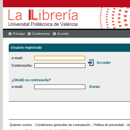
Principal
Contáctenos
Acceder
Usuario registrado
e-mail:
Contraseña:
¿Olvidó su contraseña?
e-mail:
Quienes somos
::
Condiciones generales de contratación
::
Política de privacidad
::
A