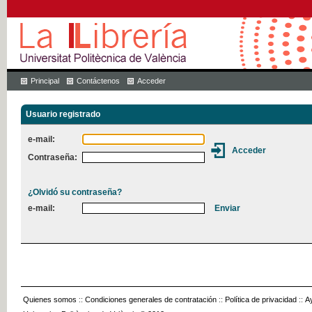
Principal
Contáctenos
Acceder
Usuario registrado
e-mail:
Contraseña:
¿Olvidó su contraseña?
e-mail:
Quienes somos
::
Condiciones generales de contratación
::
Política de privacidad
::
A