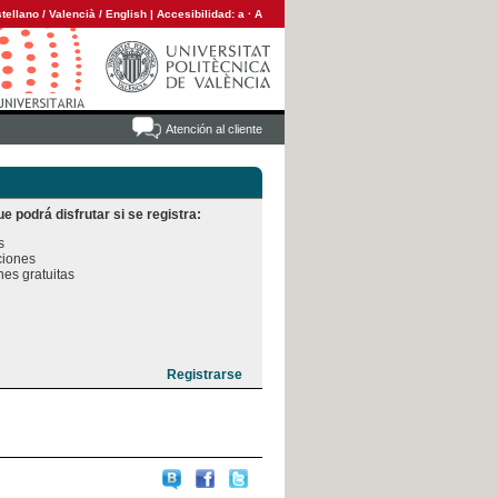
tellano
/
Valencià
/
English
|
Accesibilidad:
a
·
A
Atención al cliente
e podrá disfrutar si se registra:


iones

es gratuitas
