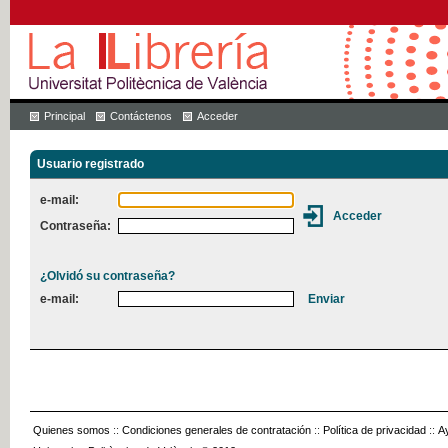
Principal
Contáctenos
Acceder
Usuario registrado
e-mail:
Contraseña:
¿Olvidó su contraseña?
e-mail:
Quienes somos
::
Condiciones generales de contratación
::
Política de privacidad
::
A