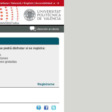
tellano
/
Valencià
/
English
|
Accesibilidad:
a
·
A
Atención al cliente
e podrá disfrutar si se registra:


iones

es gratuitas
