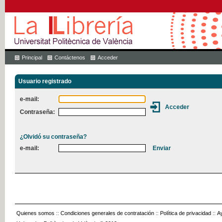
Principal
Contáctenos
Acceder
Usuario registrado
e-mail:
Contraseña:
¿Olvidó su contraseña?
e-mail:
Quienes somos
::
Condiciones generales de contratación
::
Política de privacidad
::
A