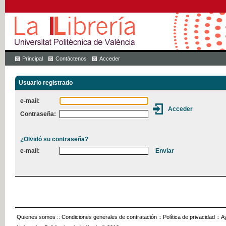
Principal
Contáctenos
Acceder
Usuario registrado
e-mail:
Contraseña:
¿Olvidó su contraseña?
e-mail:
Quienes somos
::
Condiciones generales de contratación
::
Política de privacidad
::
A