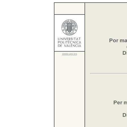
Por ma
D
www.upv.es
Per m
D