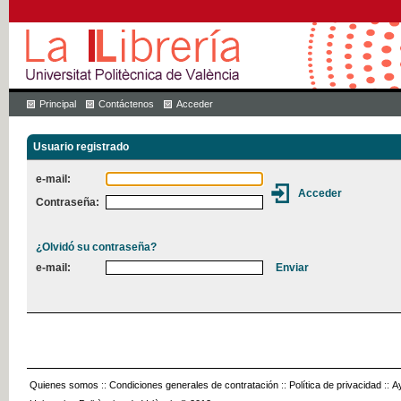
Principal
Contáctenos
Acceder
Usuario registrado
e-mail:
Contraseña:
¿Olvidó su contraseña?
e-mail:
Quienes somos
::
Condiciones generales de contratación
::
Política de privacidad
::
A