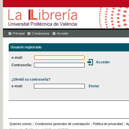
Principal
Contáctenos
Acceder
Usuario registrado
e-mail:
Contraseña:
¿Olvidó su contraseña?
e-mail:
Quienes somos
::
Condiciones generales de contratación
::
Política de privacidad
::
A