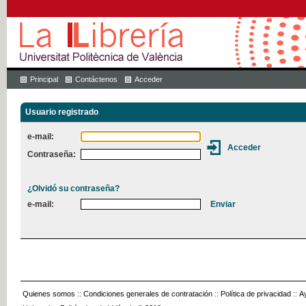
Principal
Contáctenos
Acceder
Usuario registrado
e-mail:
Contraseña:
¿Olvidó su contraseña?
e-mail:
Quienes somos
::
Condiciones generales de contratación
::
Política de privacidad
::
A