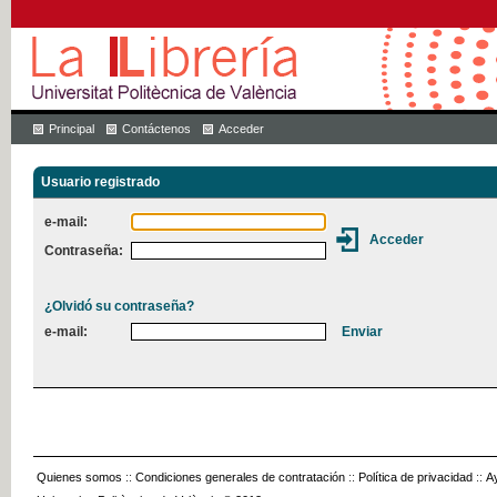
Principal
Contáctenos
Acceder
Usuario registrado
e-mail:
Contraseña:
¿Olvidó su contraseña?
e-mail:
Quienes somos
::
Condiciones generales de contratación
::
Política de privacidad
::
A