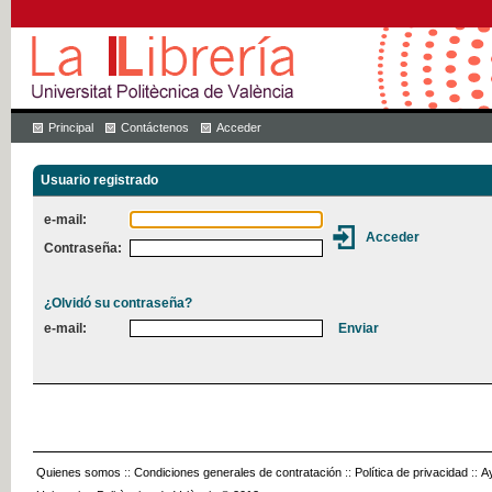
Principal
Contáctenos
Acceder
Usuario registrado
e-mail:
Contraseña:
¿Olvidó su contraseña?
e-mail:
Quienes somos
::
Condiciones generales de contratación
::
Política de privacidad
::
A