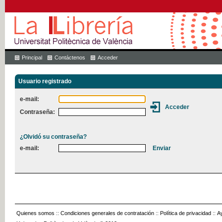
Principal
Contáctenos
Acceder
Usuario registrado
e-mail:
Contraseña:
¿Olvidó su contraseña?
e-mail:
Quienes somos
::
Condiciones generales de contratación
::
Política de privacidad
::
A