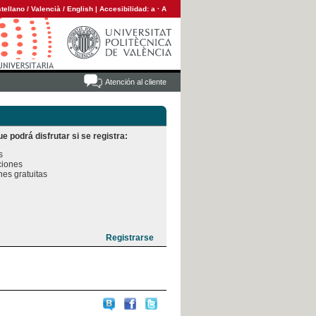
tellano
/
Valencià
/
English
|
Accesibilidad:
a
·
A
Atención al cliente
e podrá disfrutar si se registra:


iones

es gratuitas
