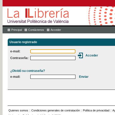
Principal
Contáctenos
Acceder
Usuario registrado
e-mail:
Contraseña:
¿Olvidó su contraseña?
e-mail:
Quienes somos
::
Condiciones generales de contratación
::
Política de privacidad
::
A