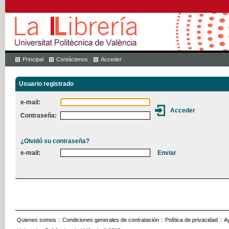
Principal
Contáctenos
Acceder
Usuario registrado
e-mail:
Contraseña:
¿Olvidó su contraseña?
e-mail:
Quienes somos
::
Condiciones generales de contratación
::
Política de privacidad
::
A