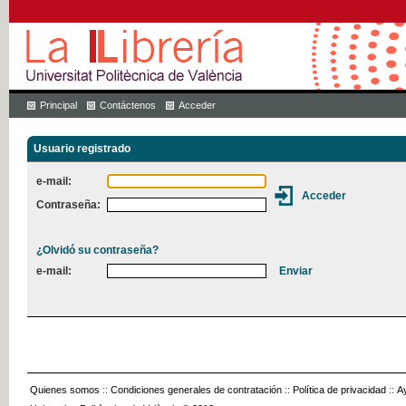
Principal
Contáctenos
Acceder
Usuario registrado
e-mail:
Contraseña:
¿Olvidó su contraseña?
e-mail:
Quienes somos
::
Condiciones generales de contratación
::
Política de privacidad
::
A