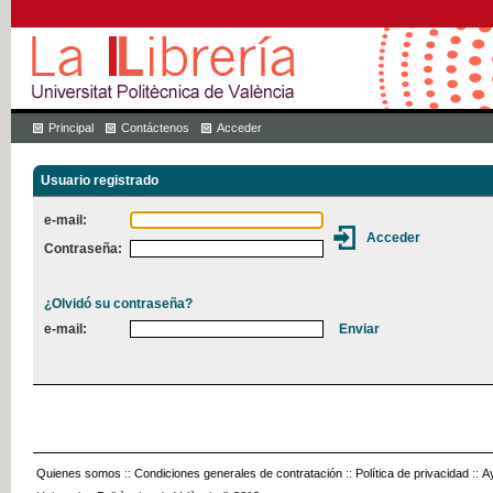
Principal
Contáctenos
Acceder
Usuario registrado
e-mail:
Contraseña:
¿Olvidó su contraseña?
e-mail:
Quienes somos
::
Condiciones generales de contratación
::
Política de privacidad
::
A