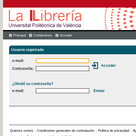
Principal
Contáctenos
Acceder
Usuario registrado
e-mail:
Contraseña:
¿Olvidó su contraseña?
e-mail:
Quienes somos
::
Condiciones generales de contratación
::
Política de privacidad
::
A