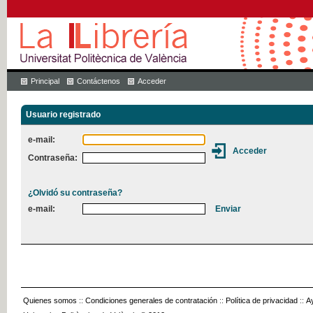
Principal
Contáctenos
Acceder
Usuario registrado
e-mail:
Contraseña:
¿Olvidó su contraseña?
e-mail:
Quienes somos
::
Condiciones generales de contratación
::
Política de privacidad
::
A