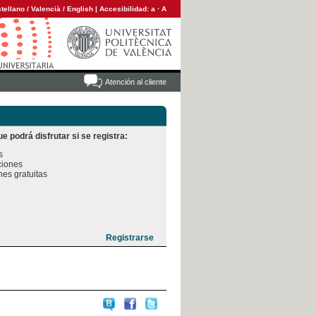
tellano
/
Valencià
/
English
|
Accesibilidad:
a
·
A
Atención al cliente
e podrá disfrutar si se registra:


iones

es gratuitas
