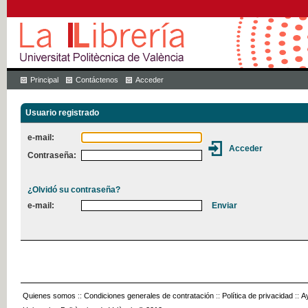
Principal
Contáctenos
Acceder
Usuario registrado
e-mail:
Contraseña:
¿Olvidó su contraseña?
e-mail:
Quienes somos
::
Condiciones generales de contratación
::
Política de privacidad
::
A