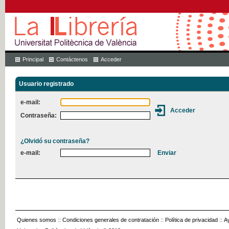
Principal
Contáctenos
Acceder
Usuario registrado
e-mail:
Contraseña:
¿Olvidó su contraseña?
e-mail:
Quienes somos
::
Condiciones generales de contratación
::
Política de privacidad
::
A