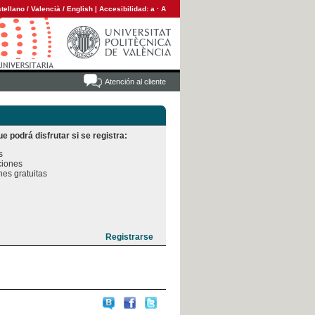
tellano
/
Valencià
/
English
|
Accesibilidad:
a
·
A
Atención al cliente
e podrá disfrutar si se registra:


iones

es gratuitas
