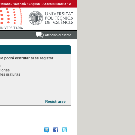
tellano
/
Valencià
/
English
|
Accesibilidad:
a
·
A
Atención al cliente
e podrá disfrutar si se registra:


iones

es gratuitas
