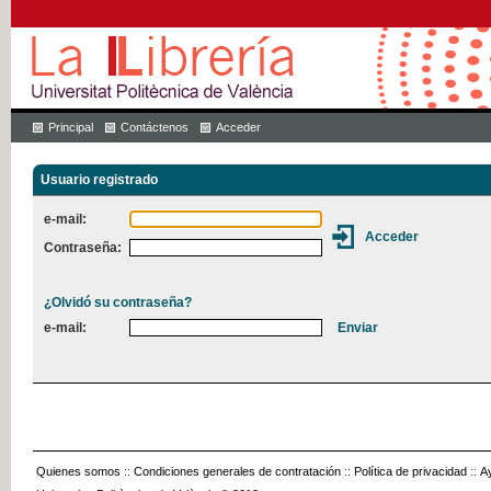
Principal
Contáctenos
Acceder
Usuario registrado
e-mail:
Contraseña:
¿Olvidó su contraseña?
e-mail:
Quienes somos
::
Condiciones generales de contratación
::
Política de privacidad
::
A