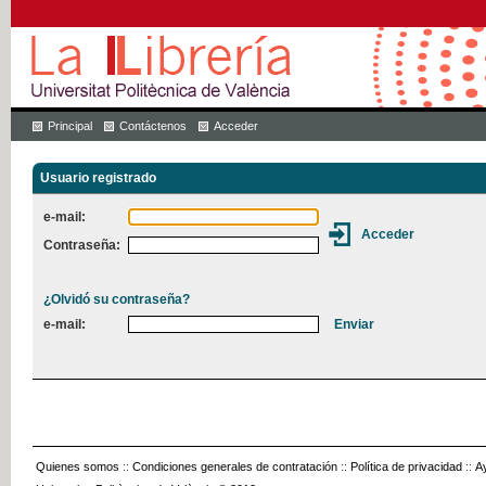
Principal
Contáctenos
Acceder
Usuario registrado
e-mail:
Contraseña:
¿Olvidó su contraseña?
e-mail:
Quienes somos
::
Condiciones generales de contratación
::
Política de privacidad
::
A