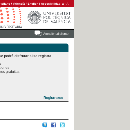
tellano
/
Valencià
/
English
|
Accesibilidad:
a
·
A
Atención al cliente
e podrá disfrutar si se registra:


iones

es gratuitas
