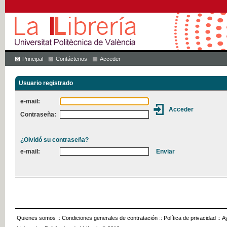
Principal
Contáctenos
Acceder
Usuario registrado
e-mail:
Contraseña:
¿Olvidó su contraseña?
e-mail:
Quienes somos
::
Condiciones generales de contratación
::
Política de privacidad
::
A