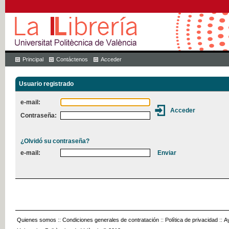
Principal
Contáctenos
Acceder
Usuario registrado
e-mail:
Contraseña:
¿Olvidó su contraseña?
e-mail:
Quienes somos
::
Condiciones generales de contratación
::
Política de privacidad
::
A