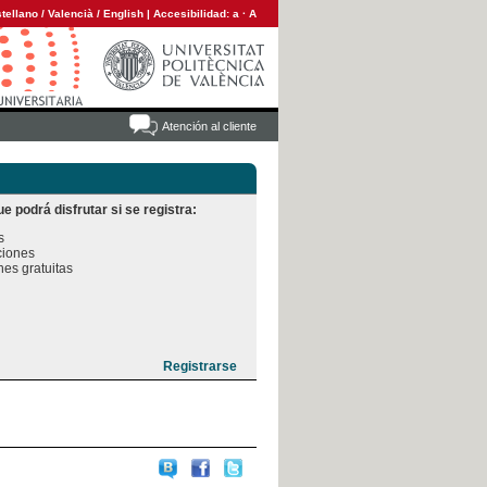
tellano
/
Valencià
/
English
|
Accesibilidad:
a
·
A
Atención al cliente
e podrá disfrutar si se registra:


iones

es gratuitas
