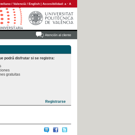
tellano
/
Valencià
/
English
|
Accesibilidad:
a
·
A
Atención al cliente
e podrá disfrutar si se registra:


iones

es gratuitas
