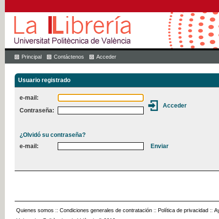
Principal
Contáctenos
Acceder
Usuario registrado
e-mail:
Contraseña:
¿Olvidó su contraseña?
e-mail:
Quienes somos
::
Condiciones generales de contratación
::
Política de privacidad
::
A