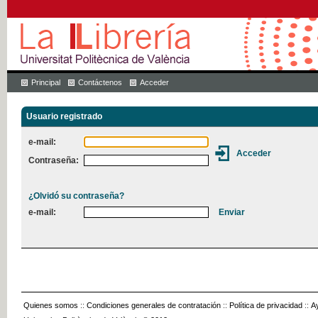
Principal
Contáctenos
Acceder
Usuario registrado
e-mail:
Contraseña:
¿Olvidó su contraseña?
e-mail:
Quienes somos
::
Condiciones generales de contratación
::
Política de privacidad
::
A