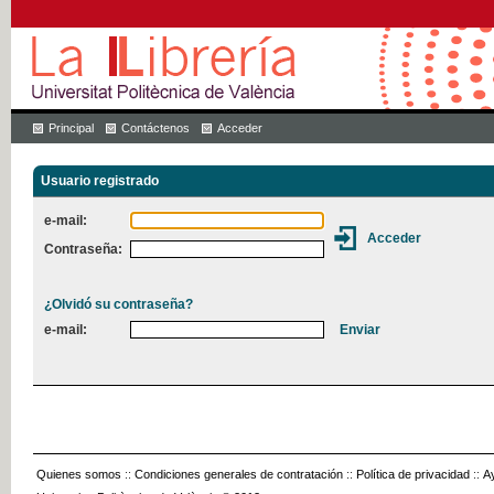
Principal
Contáctenos
Acceder
Usuario registrado
e-mail:
Contraseña:
¿Olvidó su contraseña?
e-mail:
Quienes somos
::
Condiciones generales de contratación
::
Política de privacidad
::
A