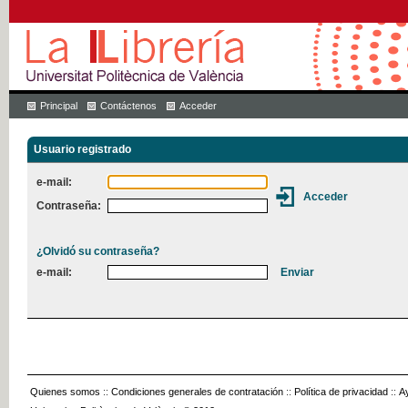
Principal
Contáctenos
Acceder
Usuario registrado
e-mail:
Contraseña:
¿Olvidó su contraseña?
e-mail:
Quienes somos
::
Condiciones generales de contratación
::
Política de privacidad
::
A