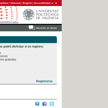
tellano
/
Valencià
/
English
|
Accesibilidad:
a
·
A
Atención al cliente
e podrá disfrutar si se registra:


iones

es gratuitas
