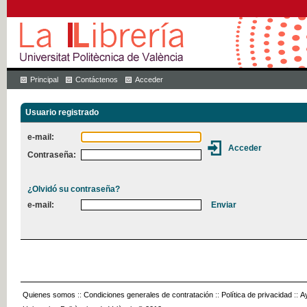
Principal
Contáctenos
Acceder
Usuario registrado
e-mail:
Contraseña:
¿Olvidó su contraseña?
e-mail:
Quienes somos
::
Condiciones generales de contratación
::
Política de privacidad
::
A