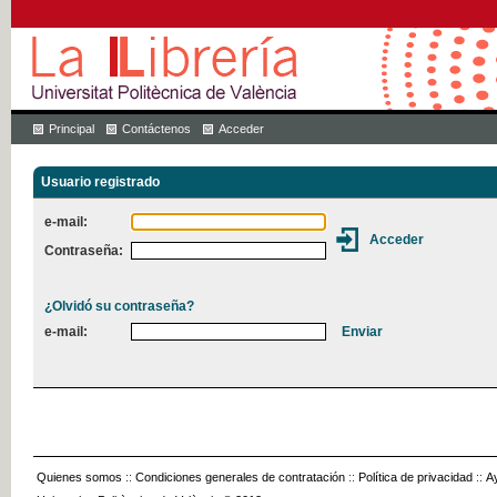
Principal
Contáctenos
Acceder
Usuario registrado
e-mail:
Contraseña:
¿Olvidó su contraseña?
e-mail:
Quienes somos
::
Condiciones generales de contratación
::
Política de privacidad
::
A