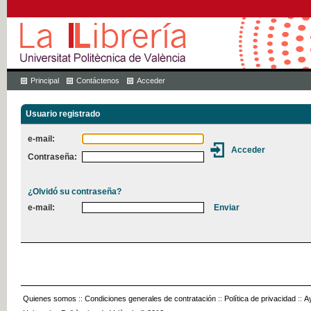
Principal
Contáctenos
Acceder
Usuario registrado
e-mail:
Contraseña:
¿Olvidó su contraseña?
e-mail:
Quienes somos
::
Condiciones generales de contratación
::
Política de privacidad
::
A